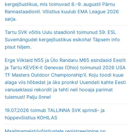
kergejõustikus, mis toimuvad 8.–9. augustil Pärnu
Rannastaadionil. Võistlus kuulub EMA League 2026
sarja.
Tartu SVK võitis Uulu staadionil toimunud 59. ESL
Suvemängudel kergejõustikus esikoha! Täpsem info
pisut hiljem.
Erge Viiklaid N55 ja Ülo Randaru M65 esindasid Eestit
ja Tartu KEVEK-it Genevas (Ohio) toimunud 2026 USA
TF Masters Outdoor Championship’il. Koju toodi kuue
alaga viis hõbedat ja üks pronks! Uuendati kahte Eesti
vanuseklassi rekordit ja tehti neli hooaja parimat
tulemust! Palju õnne!
19.07.2026 toimub TALLINNA SVK sprindi- ja
hüppevõistlus KOHILAS
Maailmameistrivõistlustele registreerimine on