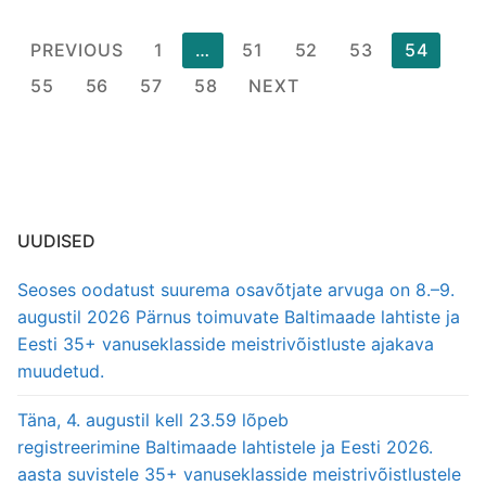
Postituste
PREVIOUS
1
…
51
52
53
54
leheküljendus
55
56
57
58
NEXT
UUDISED
Seoses oodatust suurema osavõtjate arvuga on 8.–9.
augustil 2026 Pärnus toimuvate Baltimaade lahtiste ja
Eesti 35+ vanuseklasside meistrivõistluste ajakava
muudetud.
Täna, 4. augustil kell 23.59 lõpeb
registreerimine Baltimaade lahtistele ja Eesti 2026.
aasta suvistele 35+ vanuseklasside meistrivõistlustele