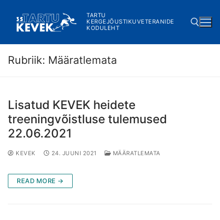
Skip
TARTU
to
KERGEJÕUSTIKUVETERANIDE
KODULEHT
content
Rubriik:
Määratlemata
Search for:
Lisatud KEVEK heidete
treeningvõistluse tulemused
22.06.2021
KEVEK
24. JUUNI 2021
MÄÄRATLEMATA
READ MORE →