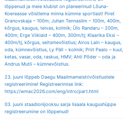
lõppenud ja meie klubist on planeerinud Lõuna-
Koereasse võistlema minna kümme sportlast! Piret
Granovskaja – 100m; Juhan Tennasilm – 100m, 400m,
kõrgus, kaugus, teivas, kolmik; Ülo Randaru – 200m,
400m; Erge Viiklaid – 400m, 300m/tj; Klaarika Eksi –
400m/tj, kõrgus, seitsmevõistlus; Airos Lain – kaugus,
oda, kümnevõistlus, Ly Päll – kolmik; Priit Paalo – kuul,
ketas, vasar, oda, raskus, HMV; Ahti Põder – oda ja
Andrus Mutli – kümnevõistlus.
23. juuni lõppeb Daegu Maailmameistrivõistlustele
registreerimine! Registreerimise link:
https://wmac2026.com/eng/intro/part.html
03. juuni staadionijooksu sarja lisaala kaugushüppe
registreerumine on lõppenud!