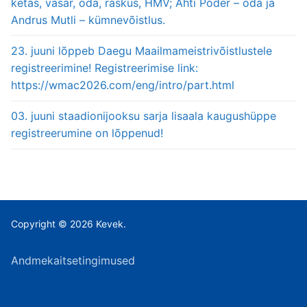
ketas, vasar, oda, raskus, HMV; Ahti Põder – oda ja
Andrus Mutli – kümnevõistlus.
23. juuni lõppeb Daegu Maailmameistrivõistlustele
registreerimine! Registreerimise link:
https://wmac2026.com/eng/intro/part.html
03. juuni staadionijooksu sarja lisaala kaugushüppe
registreerumine on lõppenud!
Copyright © 2026 Kevek.
Andmekaitsetingimused