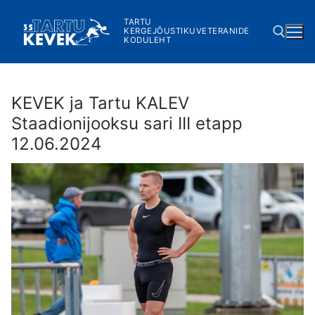
Skip
TARTU
to
KERGEJÕUSTIKUVETERANIDE
KODULEHT
content
Search for:
KEVEK ja Tartu KALEV
Staadionijooksu sari III etapp
12.06.2024