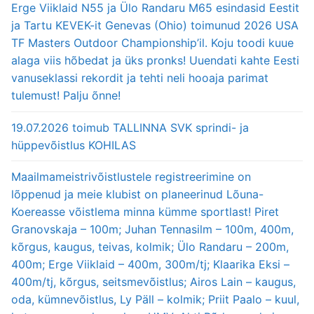
Erge Viiklaid N55 ja Ülo Randaru M65 esindasid Eestit
ja Tartu KEVEK-it Genevas (Ohio) toimunud 2026 USA
TF Masters Outdoor Championship’il. Koju toodi kuue
alaga viis hõbedat ja üks pronks! Uuendati kahte Eesti
vanuseklassi rekordit ja tehti neli hooaja parimat
tulemust! Palju õnne!
19.07.2026 toimub TALLINNA SVK sprindi- ja
hüppevõistlus KOHILAS
Maailmameistrivõistlustele registreerimine on
lõppenud ja meie klubist on planeerinud Lõuna-
Koereasse võistlema minna kümme sportlast! Piret
Granovskaja – 100m; Juhan Tennasilm – 100m, 400m,
kõrgus, kaugus, teivas, kolmik; Ülo Randaru – 200m,
400m; Erge Viiklaid – 400m, 300m/tj; Klaarika Eksi –
400m/tj, kõrgus, seitsmevõistlus; Airos Lain – kaugus,
oda, kümnevõistlus, Ly Päll – kolmik; Priit Paalo – kuul,