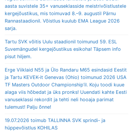
aasta suvistele 35+ vanuseklasside meistrivõistlustele
kergejõustikus, mis toimuvad 8.–9. augustil Pärnu
Rannastaadionil. Võistlus kuulub EMA League 2026
sarja.
Tartu SVK võitis Uulu staadionil toimunud 59. ESL
Suvemängudel kergejõustikus esikoha! Täpsem info
pisut hiljem.
Erge Viiklaid N55 ja Ülo Randaru M65 esindasid Eestit
ja Tartu KEVEK-it Genevas (Ohio) toimunud 2026 USA
TF Masters Outdoor Championship’il. Koju toodi kuue
alaga viis hõbedat ja üks pronks! Uuendati kahte Eesti
vanuseklassi rekordit ja tehti neli hooaja parimat
tulemust! Palju õnne!
19.07.2026 toimub TALLINNA SVK sprindi- ja
hüppevõistlus KOHILAS