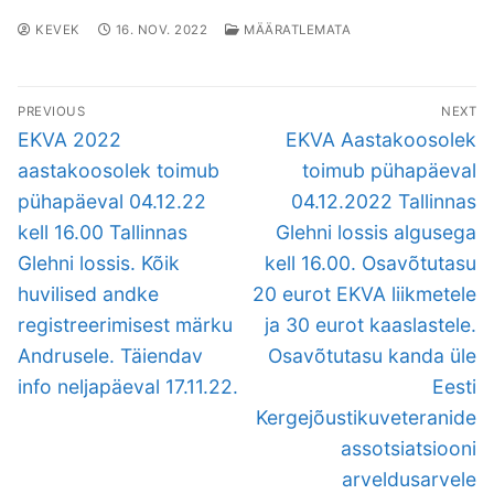
KEVEK
16. NOV. 2022
MÄÄRATLEMATA
Navigeerimine
PREVIOUS
NEXT
Previous
Next
EKVA 2022
EKVA Aastakoosolek
post:
post:
aastakoosolek toimub
toimub pühapäeval
pühapäeval 04.12.22
04.12.2022 Tallinnas
kell 16.00 Tallinnas
Glehni lossis algusega
Glehni lossis. Kõik
kell 16.00. Osavõtutasu
huvilised andke
20 eurot EKVA liikmetele
registreerimisest märku
ja 30 eurot kaaslastele.
Andrusele. Täiendav
Osavõtutasu kanda üle
info neljapäeval 17.11.22.
Eesti
Kergejõustikuveteranide
assotsiatsiooni
arveldusarvele