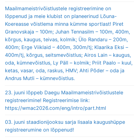
Maailmameistrivõistlustele registreerimine on
lõppenud ja meie klubist on planeerinud Lõuna-
Koereasse võistlema minna kümme sportlast! Piret
Granovskaja – 100m; Juhan Tennasilm – 100m, 400m,
kõrgus, kaugus, teivas, kolmik; Ülo Randaru – 200m,
400m; Erge Viiklaid – 400m, 300m/tj; Klaarika Eksi –
400m/tj, kõrgus, seitsmevõistlus; Airos Lain – kaugus,
oda, kümnevõistlus, Ly Päll – kolmik; Priit Paalo – kuul,
ketas, vasar, oda, raskus, HMV; Ahti Põder – oda ja
Andrus Mutli – kümnevõistlus.
23. juuni lõppeb Daegu Maailmameistrivõistlustele
registreerimine! Registreerimise link:
https://wmac2026.com/eng/intro/part.html
03. juuni staadionijooksu sarja lisaala kaugushüppe
registreerumine on lõppenud!