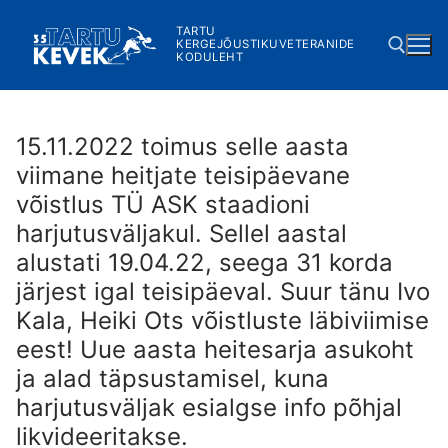
Skip
TARTU
to
KERGEJÕUSTIKUVETERANIDE
KODULEHT
content
Search for:
15.11.2022 toimus selle aasta
viimane heitjate teisipäevane
võistlus TÜ ASK staadioni
harjutusväljakul. Sellel aastal
alustati 19.04.22, seega 31 korda
järjest igal teisipäeval. Suur tänu Ivo
Kala, Heiki Ots võistluste läbiviimise
eest! Uue aasta heitesarja asukoht
ja alad täpsustamisel, kuna
harjutusväljak esialgse info põhjal
likvideeritakse.