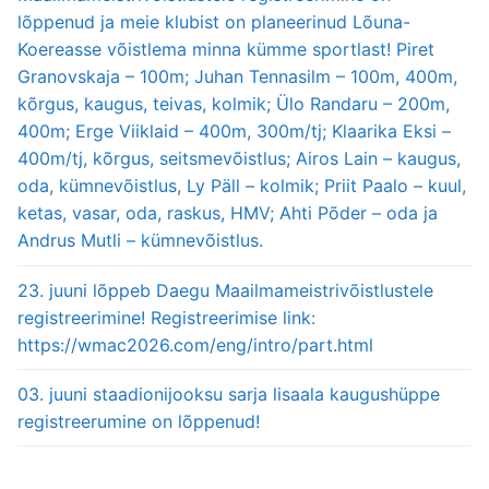
lõppenud ja meie klubist on planeerinud Lõuna-
Koereasse võistlema minna kümme sportlast! Piret
Granovskaja – 100m; Juhan Tennasilm – 100m, 400m,
kõrgus, kaugus, teivas, kolmik; Ülo Randaru – 200m,
400m; Erge Viiklaid – 400m, 300m/tj; Klaarika Eksi –
400m/tj, kõrgus, seitsmevõistlus; Airos Lain – kaugus,
oda, kümnevõistlus, Ly Päll – kolmik; Priit Paalo – kuul,
ketas, vasar, oda, raskus, HMV; Ahti Põder – oda ja
Andrus Mutli – kümnevõistlus.
23. juuni lõppeb Daegu Maailmameistrivõistlustele
registreerimine! Registreerimise link:
https://wmac2026.com/eng/intro/part.html
03. juuni staadionijooksu sarja lisaala kaugushüppe
registreerumine on lõppenud!