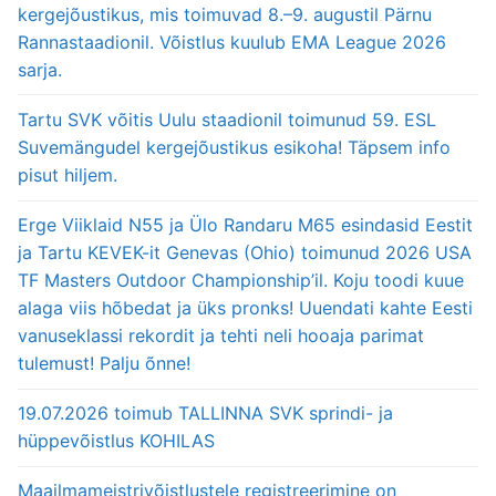
kergejõustikus, mis toimuvad 8.–9. augustil Pärnu
Rannastaadionil. Võistlus kuulub EMA League 2026
sarja.
Tartu SVK võitis Uulu staadionil toimunud 59. ESL
Suvemängudel kergejõustikus esikoha! Täpsem info
pisut hiljem.
Erge Viiklaid N55 ja Ülo Randaru M65 esindasid Eestit
ja Tartu KEVEK-it Genevas (Ohio) toimunud 2026 USA
TF Masters Outdoor Championship’il. Koju toodi kuue
alaga viis hõbedat ja üks pronks! Uuendati kahte Eesti
vanuseklassi rekordit ja tehti neli hooaja parimat
tulemust! Palju õnne!
19.07.2026 toimub TALLINNA SVK sprindi- ja
hüppevõistlus KOHILAS
Maailmameistrivõistlustele registreerimine on