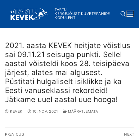
Skip
TARTU
to
KERGEJÕUSTIKUVETERANIDE
KODULEHT
content
Search for:
2021. aasta KEVEK heitjate võistlus
sai 09.11.21 seisuga punkti. Sellel
aastal võisteldi koos 28. teisipäeva
järjest, alates mai algusest.
Püstitati hulgaliselt isiklikke ja ka
Eesti vanuseklassi rekordeid!
Jätkame uuel aastal uue hooga!
KEVEK
10. NOV. 2021
MÄÄRATLEMATA
Navigeerimine
PREVIOUS
NEXT