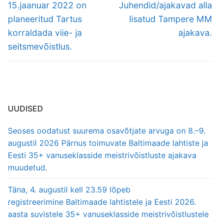
Previous
Next
15.jaanuar 2022 on
Juhendid/ajakavad alla
post:
post:
planeeritud Tartus
lisatud Tampere MM
korraldada viie- ja
ajakava.
seitsmevõistlus.
UUDISED
Seoses oodatust suurema osavõtjate arvuga on 8.–9.
augustil 2026 Pärnus toimuvate Baltimaade lahtiste ja
Eesti 35+ vanuseklasside meistrivõistluste ajakava
muudetud.
Täna, 4. augustil kell 23.59 lõpeb
registreerimine Baltimaade lahtistele ja Eesti 2026.
aasta suvistele 35+ vanuseklasside meistrivõistlustele