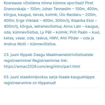
Koereasse võistlema minna kümme sportlast! Piret
Granovskaja – 100m; Juhan Tennasilm – 100m, 400m,
kõrgus, kaugus, teivas, kolmik; Ülo Randaru – 200m,
400m; Erge Viiklaid – 400m, 300m/tj; Klaarika Eksi –
400m/tj, kõrgus, seitsmevõistlus; Airos Lain – kaugus,
oda, kümnevõistlus, Ly Päll – kolmik; Priit Paalo – kuul,
ketas, vasar, oda, raskus, HMV; Ahti Põder – oda ja
Andrus Mutli – kümnevõistlus.
23. juuni lõppeb Daegu Maailmameistrivõistlustele
registreerimine! Registreerimise link:
https://wmac2026.com/eng/intro/part.html
03. juuni staadionijooksu sarja lisaala kaugushüppe
registreerumine on lõppenud!