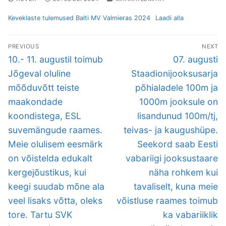
Keveklaste tulemused Balti MV Valmieras 2024
Laadi alla
Navigeerimine
PREVIOUS
NEXT
Previous
Next
10.- 11. augustil toimub
07. augusti
post:
post:
Jõgeval oluline
Staadionijooksusarja
mõõduvõtt teiste
põhialadele 100m ja
maakondade
1000m jooksule on
koondistega, ESL
lisandunud 100m/tj,
suvemängude raames.
teivas- ja kaugushüpe.
Meie olulisem eesmärk
Seekord saab Eesti
on võistelda edukalt
vabariigi jooksustaare
kergejõustikus, kui
näha rohkem kui
keegi suudab mõne ala
tavaliselt, kuna meie
veel lisaks võtta, oleks
võistluse raames toimub
tore. Tartu SVK
ka vabariiklik