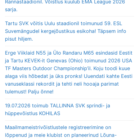
Rannastaadionil. Võistlus kuulub EMA League 2026
sarja.
Tartu SVK võitis Uulu staadionil toimunud 59. ESL
Suvemängudel kergejõustikus esikoha! Täpsem info
pisut hiljem.
Erge Viiklaid N55 ja Ülo Randaru M65 esindasid Eestit
ja Tartu KEVEK-it Genevas (Ohio) toimunud 2026 USA
TF Masters Outdoor Championship’il. Koju toodi kuue
alaga viis hõbedat ja üks pronks! Uuendati kahte Eesti
vanuseklassi rekordit ja tehti neli hooaja parimat
tulemust! Palju õnne!
19.07.2026 toimub TALLINNA SVK sprindi- ja
hüppevõistlus KOHILAS
Maailmameistrivõistlustele registreerimine on
lõppenud ja meie klubist on planeerinud Lõuna-