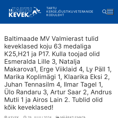
Skip
TARTU
to
KERGEJÕUSTIKUVETERANIDE
KODULEHT
content
Search for:
Baltimaade MV Valmierast tulid
keveklased koju 63 medaliga
K25,H21 ja P17. Kulla toojad olid
Esmeralda Lille 3, Natalja
Makarova1, Erge Viiklaid 4, Ly Päll 1,
Marika Koplimägi 1, Klaarika Eksi 2,
Juhan Tennasilm 4, Ilmar Tagel 1,
Ülo Randaru 3, Artur Saar 2, Andrus
Mutli 1 ja Airos Lain 2. Tublid olid
kõik keveklased!
KEVEK
29. JUULI 2024
MÄÄRATLEMATA