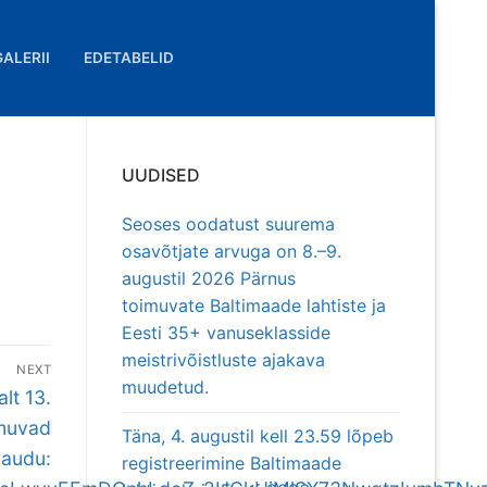
GALERII
EDETABELID
UUDISED
Seoses oodatust suurema
osavõtjate arvuga on 8.–9.
augustil 2026 Pärnus
toimuvate Baltimaade lahtiste ja
Eesti 35+ vanuseklasside
meistrivõistluste ajakava
NEXT
muudetud.
alt 13.
imuvad
Täna, 4. augustil kell 23.59 lõpeb
kaudu:
registreerimine Baltimaade