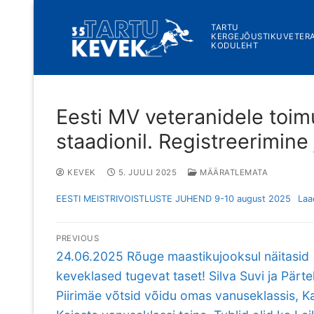
Skip
to
TARTU
KERGEJÕUSTIKUVETER
content
KODULEHT
Eesti MV veteranidele toi
staadionil. Registreerimine
KEVEK
5. JUULI 2025
MÄÄRATLEMATA
EESTI MEISTRIVOISTLUSTE JUHEND 9-10 august 2025
Laad
Navigeerimine
PREVIOUS
Previous
24.06.2025 Rõuge maastikujooksul näitasid
post:
keveklased tugevat taset! Silva Suvi ja Pärte
Piirimäe võtsid võidu omas vanuseklassis, K