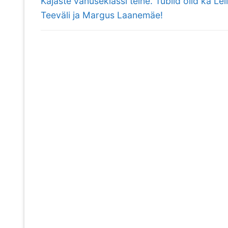
Kajaste vanuseklassi teine. Tublid olid ka Leil
Teeväli ja Margus Laanemäe!