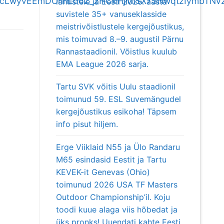
pQLScLwyvEEmDOnhLdoZ_2HCkHjMlSX73NwqtzIymbTNvz
lahtistele ja Eesti 2026. aasta
suvistele 35+ vanuseklasside
meistrivõistlustele kergejõustikus,
mis toimuvad 8.–9. augustil Pärnu
Rannastaadionil. Võistlus kuulub
EMA League 2026 sarja.
Tartu SVK võitis Uulu staadionil
toimunud 59. ESL Suvemängudel
kergejõustikus esikoha! Täpsem
info pisut hiljem.
Erge Viiklaid N55 ja Ülo Randaru
M65 esindasid Eestit ja Tartu
KEVEK-it Genevas (Ohio)
toimunud 2026 USA TF Masters
Outdoor Championship’il. Koju
toodi kuue alaga viis hõbedat ja
üks pronks! Uuendati kahte Eesti