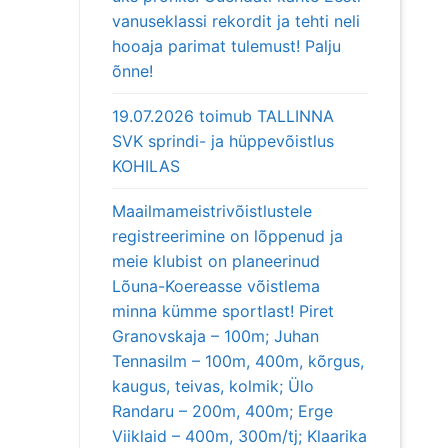
vanuseklassi rekordit ja tehti neli
hooaja parimat tulemust! Palju
õnne!
19.07.2026 toimub TALLINNA
SVK sprindi- ja hüppevõistlus
KOHILAS
Maailmameistrivõistlustele
registreerimine on lõppenud ja
meie klubist on planeerinud
Lõuna-Koereasse võistlema
minna kümme sportlast! Piret
Granovskaja – 100m; Juhan
Tennasilm – 100m, 400m, kõrgus,
kaugus, teivas, kolmik; Ülo
Randaru – 200m, 400m; Erge
Viiklaid – 400m, 300m/tj; Klaarika