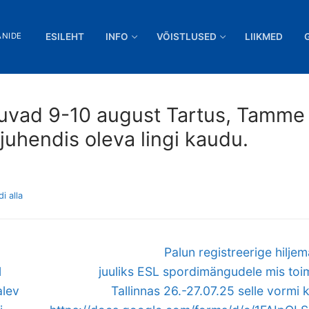
ANIDE
ESILEHT
INFO
VÕISTLUSED
LIIKMED
muvad 9-10 august Tartus, Tamme
 juhendis oleva lingi kaudu.
i alla
Next
Palun registreerige hiljem
post:
l
juuliks ESL spordimängudele mis to
alev
Tallinnas 26.-27.07.25 selle vormi 