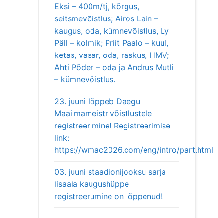
Eksi – 400m/tj, kõrgus,
seitsmevõistlus; Airos Lain –
kaugus, oda, kümnevõistlus, Ly
Päll – kolmik; Priit Paalo – kuul,
ketas, vasar, oda, raskus, HMV;
Ahti Põder – oda ja Andrus Mutli
– kümnevõistlus.
23. juuni lõppeb Daegu
Maailmameistrivõistlustele
registreerimine! Registreerimise
link:
https://wmac2026.com/eng/intro/part.html
03. juuni staadionijooksu sarja
lisaala kaugushüppe
registreerumine on lõppenud!