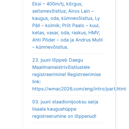
Eksi – 400m/tj, kõrgus,
seitsmevõistlus; Airos Lain –
kaugus, oda, kümnevõistlus, Ly
Päll – kolmik; Priit Paalo – kuul,
ketas, vasar, oda, raskus, HMV;
Ahti Põder – oda ja Andrus Mutli
– kümnevõistlus.
23. juuni lõppeb Daegu
Maailmameistrivõistlustele
registreerimine! Registreerimise
link:
https://wmac2026.com/eng/intro/part.html
03. juuni staadionijooksu sarja
lisaala kaugushüppe
registreerumine on lõppenud!