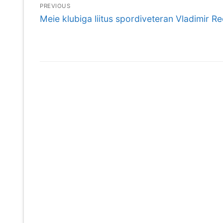
Navigeerimine
PREVIOUS
Previous
Meie klubiga liitus spordiveteran Vladimir R
post: