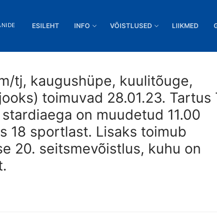
ANIDE
ESILEHT
INFO
VÕISTLUSED
LIIKMED
0m/tj, kaugushüpe, kuulitõuge,
ooks) toimuvad 28.01.23. Tartus
 stardiaega on muudetud 11.00
s 18 sportlast. Lisaks toimub
e 20. seitsmevõistlus, kuhu on
t.