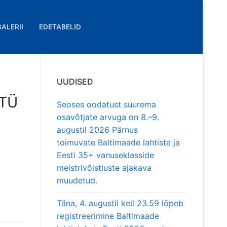
GALERII
EDETABELID
UUDISED
 TÜ
Seoses oodatust suurema
osavõtjate arvuga on 8.–9.
augustil 2026 Pärnus
toimuvate Baltimaade lahtiste ja
Eesti 35+ vanuseklasside
meistrivõistluste ajakava
muudetud.
Täna, 4. augustil kell 23.59 lõpeb
registreerimine Baltimaade