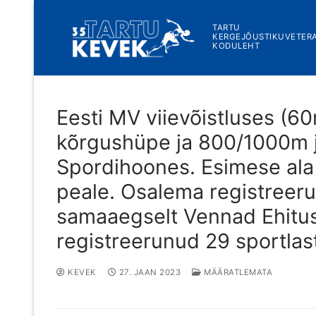
Skip
to
TARTU
KERGEJÕUSTIKUVETER
content
KODULEHT
Eesti MV viievõistluses (6
kõrgushüpe ja 800/1000m j
Spordihoones. Esimese ala
peale. Osalema registreeru
samaaegselt Vennad Ehitus
registreerunud 29 sportlas
KEVEK
27. JAAN 2023
MÄÄRATLEMATA