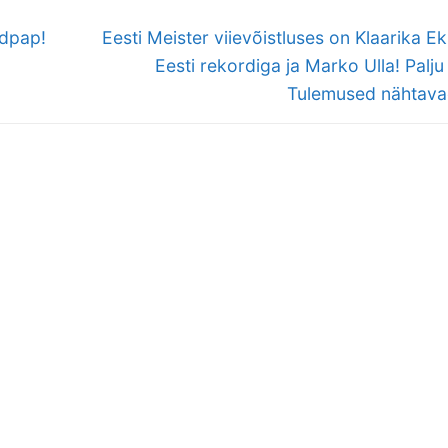
Next
edpap!
Eesti Meister viievõistluses on Klaarika Ek
post:
Eesti rekordiga ja Marko Ulla! Palju
Tulemused nähtavad