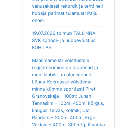
vanuseklassi rekordit ja tehti neli
hooaja parimat tulemust! Palju
õnne!
19.07.2026 toimub TALLINNA
SVK sprindi- ja hüppevõistlus
KOHILAS
Maailmameistrivõistlustele
registreerimine on lõppenud ja
meie klubist on planeerinud
Lõuna-Koereasse võistlema
minna kümme sportlast! Piret
Granovskaja – 100m; Juhan
Tennasilm – 100m, 400m, kõrgus,
kaugus, teivas, kolmik; Ülo
Randaru – 200m, 400m; Erge
Viiklaid – 400m, 300m/tj; Klaarika