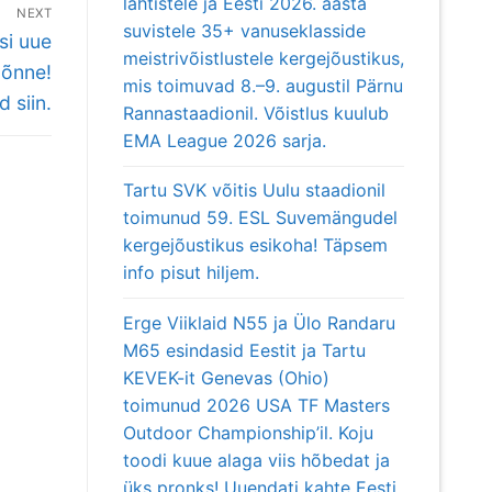
lahtistele ja Eesti 2026. aasta
NEXT
suvistele 35+ vanuseklasside
si uue
meistrivõistlustele kergejõustikus,
 õnne!
mis toimuvad 8.–9. augustil Pärnu
 siin.
Rannastaadionil. Võistlus kuulub
EMA League 2026 sarja.
Tartu SVK võitis Uulu staadionil
toimunud 59. ESL Suvemängudel
kergejõustikus esikoha! Täpsem
info pisut hiljem.
Erge Viiklaid N55 ja Ülo Randaru
M65 esindasid Eestit ja Tartu
KEVEK-it Genevas (Ohio)
toimunud 2026 USA TF Masters
Outdoor Championship’il. Koju
toodi kuue alaga viis hõbedat ja
üks pronks! Uuendati kahte Eesti