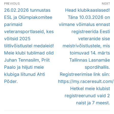
Navigeerimine
PREVIOUS
NEXT
Previous
Next
26.02.2026 tunnustas
Head klubikaaslased!
post:
post:
ESL ja Olümpiakomitee
Täna 10.03.2026 on
parimaid
viimane võimalus ennast
veteransportlaseid, kes
registreerida Eesti
võitsid 2025
veteranide sise
tiitlivõistlustel medaleid!
meistrivõistlustele, mis
Meie klubi tublimad olid
toimuvad 14. märts
Juhan Tennasilm, Priit
Tallinnas Lasnamäe
Paalo ja hiljuti meie
spordihallis.
klubiga liitunud Ahti
Registreerimise link siin:
Põder.
https://my.raceresult.com
Hetkel meie klubist
registreerunud vaid 2
naist ja 7 meest.