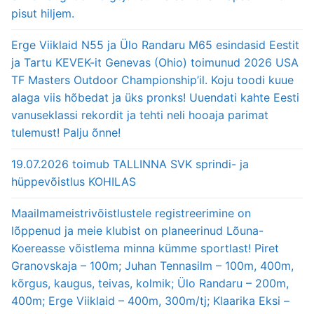
pisut hiljem.
Erge Viiklaid N55 ja Ülo Randaru M65 esindasid Eestit
ja Tartu KEVEK-it Genevas (Ohio) toimunud 2026 USA
TF Masters Outdoor Championship’il. Koju toodi kuue
alaga viis hõbedat ja üks pronks! Uuendati kahte Eesti
vanuseklassi rekordit ja tehti neli hooaja parimat
tulemust! Palju õnne!
19.07.2026 toimub TALLINNA SVK sprindi- ja
hüppevõistlus KOHILAS
Maailmameistrivõistlustele registreerimine on
lõppenud ja meie klubist on planeerinud Lõuna-
Koereasse võistlema minna kümme sportlast! Piret
Granovskaja – 100m; Juhan Tennasilm – 100m, 400m,
kõrgus, kaugus, teivas, kolmik; Ülo Randaru – 200m,
400m; Erge Viiklaid – 400m, 300m/tj; Klaarika Eksi –