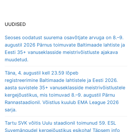
UUDISED
Seoses oodatust suurema osavõtjate arvuga on 8.–9.
augustil 2026 Pärnus toimuvate Baltimaade lahtiste ja
Eesti 35+ vanuseklasside meistrivõistluste ajakava
muudetud.
Täna, 4. augustil kell 23.59 lõpeb
registreerimine Baltimaade lahtistele ja Eesti 2026.
aasta suvistele 35+ vanuseklasside meistrivõistlustele
kergejõustikus, mis toimuvad 8.–9. augustil Pärnu
Rannastaadionil. Võistlus kuulub EMA League 2026
sarja.
Tartu SVK võitis Uulu staadionil toimunud 59. ESL
Suvemängudel kergejõustikus esikoha! Täpsem info