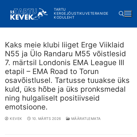
Skip
TARTU
to
KERGEJÕUSTIKUVETERANIDE
KODULEHT
content
Search for:
Kaks meie klubi liiget Erge Viiklaid
N55 ja Ülo Randaru M55 võistlesid
7. märtsil Londonis EMA League III
etapil – EMA Road to Torun
osavõistlusel. Tartusse tuuakse üks
kuld, üks hõbe ja üks pronksmedal
ning hulgaliselt positiivseid
emotsioone.
KEVEK
10. MÄRTS 2026
MÄÄRATLEMATA