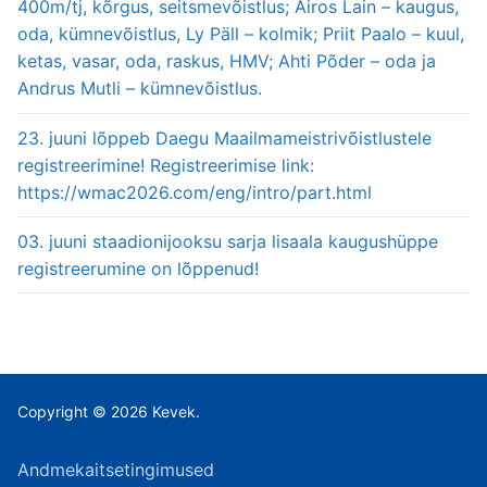
400m/tj, kõrgus, seitsmevõistlus; Airos Lain – kaugus,
oda, kümnevõistlus, Ly Päll – kolmik; Priit Paalo – kuul,
ketas, vasar, oda, raskus, HMV; Ahti Põder – oda ja
Andrus Mutli – kümnevõistlus.
23. juuni lõppeb Daegu Maailmameistrivõistlustele
registreerimine! Registreerimise link:
https://wmac2026.com/eng/intro/part.html
03. juuni staadionijooksu sarja lisaala kaugushüppe
registreerumine on lõppenud!
Copyright © 2026 Kevek.
Andmekaitsetingimused