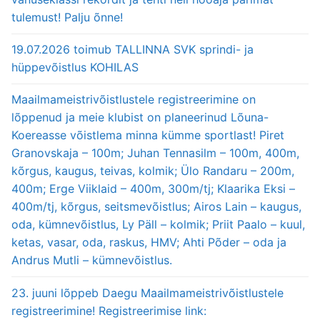
tulemust! Palju õnne!
19.07.2026 toimub TALLINNA SVK sprindi- ja
hüppevõistlus KOHILAS
Maailmameistrivõistlustele registreerimine on
lõppenud ja meie klubist on planeerinud Lõuna-
Koereasse võistlema minna kümme sportlast! Piret
Granovskaja – 100m; Juhan Tennasilm – 100m, 400m,
kõrgus, kaugus, teivas, kolmik; Ülo Randaru – 200m,
400m; Erge Viiklaid – 400m, 300m/tj; Klaarika Eksi –
400m/tj, kõrgus, seitsmevõistlus; Airos Lain – kaugus,
oda, kümnevõistlus, Ly Päll – kolmik; Priit Paalo – kuul,
ketas, vasar, oda, raskus, HMV; Ahti Põder – oda ja
Andrus Mutli – kümnevõistlus.
23. juuni lõppeb Daegu Maailmameistrivõistlustele
registreerimine! Registreerimise link: