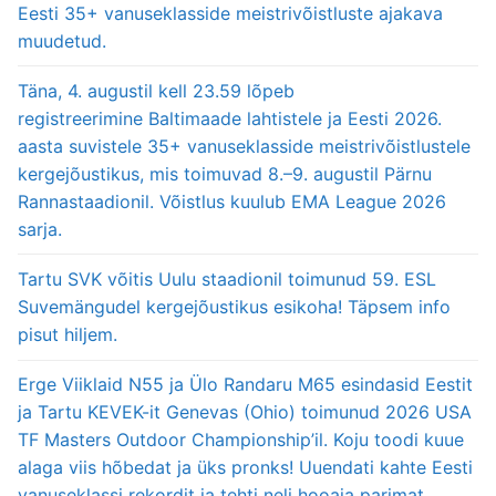
Eesti 35+ vanuseklasside meistrivõistluste ajakava
muudetud.
Täna, 4. augustil kell 23.59 lõpeb
registreerimine Baltimaade lahtistele ja Eesti 2026.
aasta suvistele 35+ vanuseklasside meistrivõistlustele
kergejõustikus, mis toimuvad 8.–9. augustil Pärnu
Rannastaadionil. Võistlus kuulub EMA League 2026
sarja.
Tartu SVK võitis Uulu staadionil toimunud 59. ESL
Suvemängudel kergejõustikus esikoha! Täpsem info
pisut hiljem.
Erge Viiklaid N55 ja Ülo Randaru M65 esindasid Eestit
ja Tartu KEVEK-it Genevas (Ohio) toimunud 2026 USA
TF Masters Outdoor Championship’il. Koju toodi kuue
alaga viis hõbedat ja üks pronks! Uuendati kahte Eesti
vanuseklassi rekordit ja tehti neli hooaja parimat