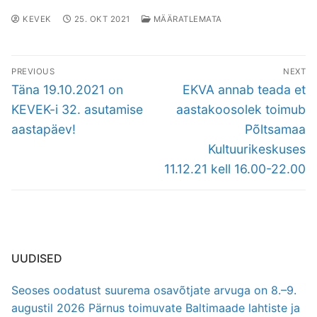
KEVEK
25. OKT 2021
MÄÄRATLEMATA
Navigeerimine
PREVIOUS
NEXT
Previous
Next
Täna 19.10.2021 on
EKVA annab teada et
post:
post:
KEVEK-i 32. asutamise
aastakoosolek toimub
aastapäev!
Põltsamaa
Kultuurikeskuses
11.12.21 kell 16.00-22.00
UUDISED
Seoses oodatust suurema osavõtjate arvuga on 8.–9.
augustil 2026 Pärnus toimuvate Baltimaade lahtiste ja