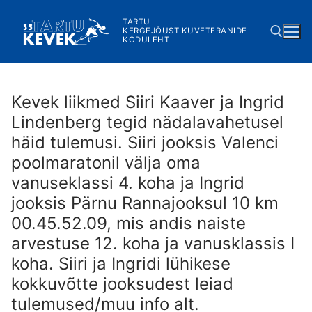
Skip
TARTU
to
KERGEJÕUSTIKUVETERANIDE
KODULEHT
content
Search for:
Kevek liikmed Siiri Kaaver ja Ingrid
Lindenberg tegid nädalavahetusel
häid tulemusi. Siiri jooksis Valenci
poolmaratonil välja oma
vanuseklassi 4. koha ja Ingrid
jooksis Pärnu Rannajooksul 10 km
00.45.52.09, mis andis naiste
arvestuse 12. koha ja vanusklassis I
koha. Siiri ja Ingridi lühikese
kokkuvõtte jooksudest leiad
tulemused/muu info alt.