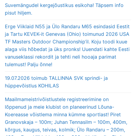
Suvemängudel kergejõustikus esikoha! Täpsem info
pisut hiljem.
Erge Viiklaid N55 ja Ülo Randaru M65 esindasid Eestit
ja Tartu KEVEK-it Genevas (Ohio) toimunud 2026 USA
TF Masters Outdoor Championship’il. Koju toodi kuue
alaga viis hõbedat ja üks pronks! Uuendati kahte Eesti
vanuseklassi rekordit ja tehti neli hooaja parimat
tulemust! Palju õnne!
19.07.2026 toimub TALLINNA SVK sprindi- ja
hüppevõistlus KOHILAS
Maailmameistrivõistlustele registreerimine on
lõppenud ja meie klubist on planeerinud Lõuna-
Koereasse võistlema minna kümme sportlast! Piret
Granovskaja – 100m; Juhan Tennasilm – 100m, 400m,
kõrgus, kaugus, teivas, kolmik; Ülo Randaru – 200m,