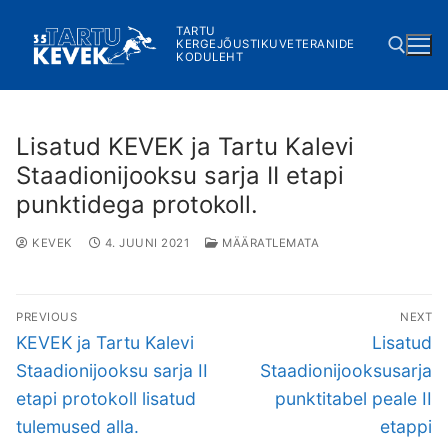
Skip
TARTU
to
KERGEJÕUSTIKUVETERANIDE
KODULEHT
content
Search for:
Lisatud KEVEK ja Tartu Kalevi
Staadionijooksu sarja II etapi
punktidega protokoll.
KEVEK
4. JUUNI 2021
MÄÄRATLEMATA
Navigeerimine
PREVIOUS
NEXT
Previous
Next
KEVEK ja Tartu Kalevi
Lisatud
post:
post:
Staadionijooksu sarja II
Staadionijooksusarja
etapi protokoll lisatud
punktitabel peale II
tulemused alla.
etappi