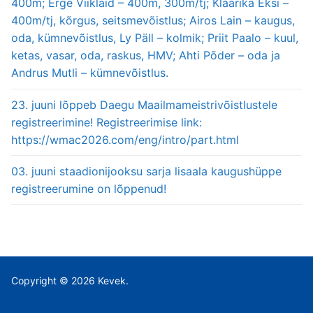
400m; Erge Viiklaid – 400m, 300m/tj; Klaarika Eksi –
400m/tj, kõrgus, seitsmevõistlus; Airos Lain – kaugus,
oda, kümnevõistlus, Ly Päll – kolmik; Priit Paalo – kuul,
ketas, vasar, oda, raskus, HMV; Ahti Põder – oda ja
Andrus Mutli – kümnevõistlus.
23. juuni lõppeb Daegu Maailmameistrivõistlustele
registreerimine! Registreerimise link:
https://wmac2026.com/eng/intro/part.html
03. juuni staadionijooksu sarja lisaala kaugushüppe
registreerumine on lõppenud!
Copyright © 2026 Kevek.