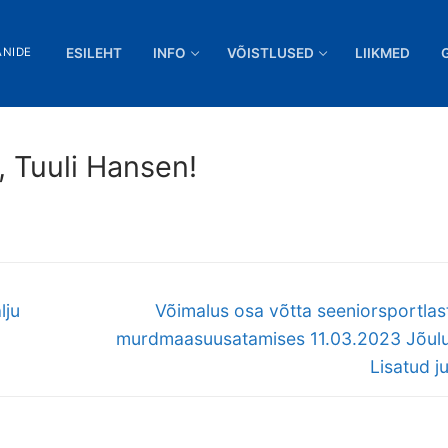
ANIDE
ESILEHT
INFO
VÕISTLUSED
LIIKMED
e, Tuuli Hansen!
Next
lju
Võimalus osa võtta seeniorsportla
post:
murdmaasuusatamises 11.03.2023 Jõul
Lisatud j