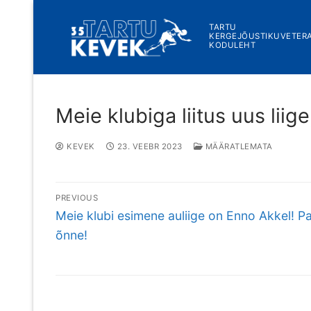
Skip
to
TARTU
KERGEJÕUSTIKUVETER
content
KODULEHT
Meie klubiga liitus uus liig
KEVEK
23. VEEBR 2023
MÄÄRATLEMATA
Navigeerimine
PREVIOUS
Previous
Meie klubi esimene auliige on Enno Akkel! Pa
post:
õnne!