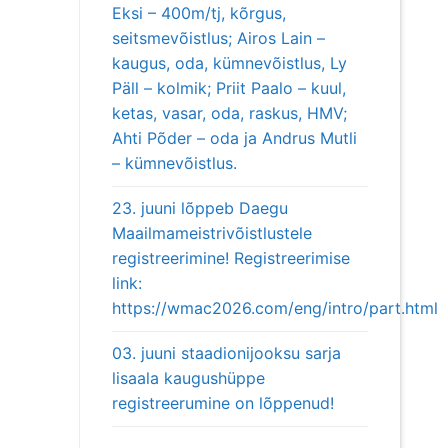
Eksi – 400m/tj, kõrgus,
seitsmevõistlus; Airos Lain –
kaugus, oda, kümnevõistlus, Ly
Päll – kolmik; Priit Paalo – kuul,
ketas, vasar, oda, raskus, HMV;
Ahti Põder – oda ja Andrus Mutli
– kümnevõistlus.
23. juuni lõppeb Daegu
Maailmameistrivõistlustele
registreerimine! Registreerimise
link:
https://wmac2026.com/eng/intro/part.html
03. juuni staadionijooksu sarja
lisaala kaugushüppe
registreerumine on lõppenud!