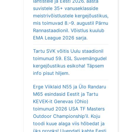
lahtistele ja Eesti 2026. aasta
suvistele 35+ vanuseklasside
meistrivõistlustele kergejõustikus,
mis toimuvad 8.–9. augustil Pärnu
Rannastaadionil. Võistlus kuulub
EMA League 2026 sarja.
Tartu SVK võitis Uulu staadionil
toimunud 59. ESL Suvemängudel
kergejõustikus esikoha! Täpsem
info pisut hiljem.
Erge Viiklaid N55 ja Ülo Randaru
M65 esindasid Eestit ja Tartu
KEVEK-it Genevas (Ohio)
toimunud 2026 USA TF Masters
Outdoor Championship’il. Koju
toodi kuue alaga viis hõbedat ja
üks pronks! Uuendati kahte Eesti