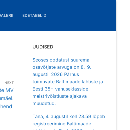
GALERII
EDETABELID
UUDISED
Seoses oodatust suurema
osavõtjate arvuga on 8.–9.
augustil 2026 Pärnus
toimuvate Baltimaade lahtiste ja
NEXT
Eesti 35+ vanuseklasside
ste MV
meistrivõistluste ajakava
umäel.
muudetud.
uhend:
Täna, 4. augustil kell 23.59 lõpeb
registreerimine Baltimaade