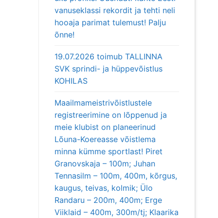
vanuseklassi rekordit ja tehti neli
hooaja parimat tulemust! Palju
õnne!
19.07.2026 toimub TALLINNA
SVK sprindi- ja hüppevõistlus
KOHILAS
Maailmameistrivõistlustele
registreerimine on lõppenud ja
meie klubist on planeerinud
Lõuna-Koereasse võistlema
minna kümme sportlast! Piret
Granovskaja – 100m; Juhan
Tennasilm – 100m, 400m, kõrgus,
kaugus, teivas, kolmik; Ülo
Randaru – 200m, 400m; Erge
Viiklaid – 400m, 300m/tj; Klaarika