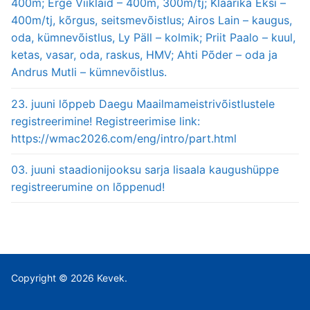
400m; Erge Viiklaid – 400m, 300m/tj; Klaarika Eksi –
400m/tj, kõrgus, seitsmevõistlus; Airos Lain – kaugus,
oda, kümnevõistlus, Ly Päll – kolmik; Priit Paalo – kuul,
ketas, vasar, oda, raskus, HMV; Ahti Põder – oda ja
Andrus Mutli – kümnevõistlus.
23. juuni lõppeb Daegu Maailmameistrivõistlustele
registreerimine! Registreerimise link:
https://wmac2026.com/eng/intro/part.html
03. juuni staadionijooksu sarja lisaala kaugushüppe
registreerumine on lõppenud!
Copyright © 2026 Kevek.