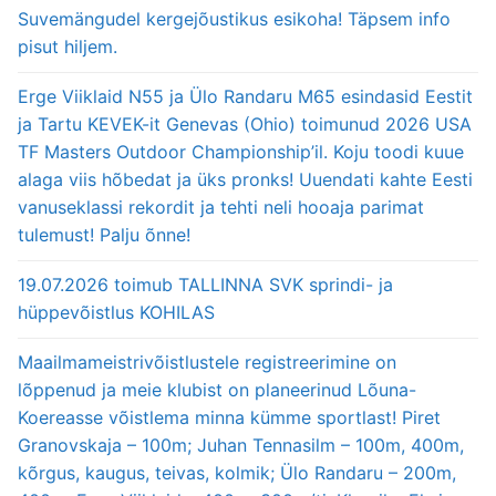
Suvemängudel kergejõustikus esikoha! Täpsem info
pisut hiljem.
Erge Viiklaid N55 ja Ülo Randaru M65 esindasid Eestit
ja Tartu KEVEK-it Genevas (Ohio) toimunud 2026 USA
TF Masters Outdoor Championship’il. Koju toodi kuue
alaga viis hõbedat ja üks pronks! Uuendati kahte Eesti
vanuseklassi rekordit ja tehti neli hooaja parimat
tulemust! Palju õnne!
19.07.2026 toimub TALLINNA SVK sprindi- ja
hüppevõistlus KOHILAS
Maailmameistrivõistlustele registreerimine on
lõppenud ja meie klubist on planeerinud Lõuna-
Koereasse võistlema minna kümme sportlast! Piret
Granovskaja – 100m; Juhan Tennasilm – 100m, 400m,
kõrgus, kaugus, teivas, kolmik; Ülo Randaru – 200m,