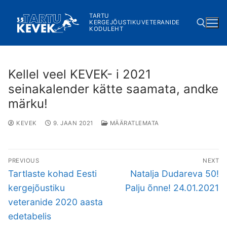
Skip
TARTU
to
KERGEJÕUSTIKUVETERANIDE
KODULEHT
content
Search for:
Kellel veel KEVEK- i 2021
seinakalender kätte saamata, andke
märku!
KEVEK
9. JAAN 2021
MÄÄRATLEMATA
Navigeerimine
PREVIOUS
NEXT
Previous
Next
Tartlaste kohad Eesti
Natalja Dudareva 50!
post:
post:
kergejõustiku
Palju õnne! 24.01.2021
veteranide 2020 aasta
edetabelis