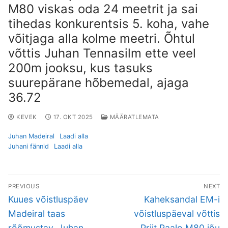
M80 viskas oda 24 meetrit ja sai
tihedas konkurentsis 5. koha, vahe
võitjaga alla kolme meetri. Õhtul
võttis Juhan Tennasilm ette veel
200m jooksu, kus tasuks
suurepärane hõbemedal, ajaga
36.72
KEVEK
17. OKT 2025
MÄÄRATLEMATA
Juhan Madeiral
Laadi alla
Juhani fännid
Laadi alla
Navigeerimine
PREVIOUS
NEXT
Previous
Next
Kuues võistluspäev
Kaheksandal EM-i
post:
post:
Madeiral taas
võistluspäeval võttis
rõõmustav. Juhan
Priit Paalo M80 jõu