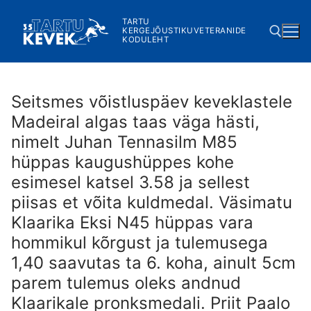
Skip
TARTU
to
KERGEJÕUSTIKUVETERANIDE
KODULEHT
content
Search for:
Seitsmes võistluspäev keveklastele
Madeiral algas taas väga hästi,
nimelt Juhan Tennasilm M85
hüppas kaugushüppes kohe
esimesel katsel 3.58 ja sellest
piisas et võita kuldmedal. Väsimatu
Klaarika Eksi N45 hüppas vara
hommikul kõrgust ja tulemusega
1,40 saavutas ta 6. koha, ainult 5cm
parem tulemus oleks andnud
Klaarikale pronksmedali. Priit Paalo