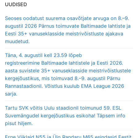
UUDISED
Seoses oodatust suurema osavõtjate arvuga on 8.–9.
augustil 2026 Pärnus toimuvate Baltimaade lahtiste ja
Eesti 35+ vanuseklasside meistrivõistluste ajakava
muudetud.
Täna, 4. augustil kell 23.59 lõpeb
registreerimine Baltimaade lahtistele ja Eesti 2026.
aasta suvistele 35+ vanuseklasside meistrivõistlustele
kergejõustikus, mis toimuvad 8.–9. augustil Pärnu
Rannastaadionil. Võistlus kuulub EMA League 2026
sarja.
Tartu SVK võitis Uulu staadionil toimunud 59. ESL
Suvemängudel kergejõustikus esikoha! Täpsem info
pisut hiljem.
Erge Viiklaid N55 ja Ülo Randaru M65 esindasid Eestit