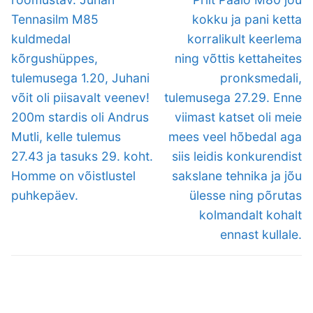
Tennasilm M85
kokku ja pani ketta
kuldmedal
korralikult keerlema
kõrgushüppes,
ning võttis kettaheites
tulemusega 1.20, Juhani
pronksmedali,
võit oli piisavalt veenev!
tulemusega 27.29. Enne
200m stardis oli Andrus
viimast katset oli meie
Mutli, kelle tulemus
mees veel hõbedal aga
27.43 ja tasuks 29. koht.
siis leidis konkurendist
Homme on võistlustel
sakslane tehnika ja jõu
puhkepäev.
ülesse ning põrutas
kolmandalt kohalt
ennast kullale.