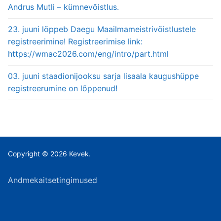
Andrus Mutli – kümnevõistlus.
23. juuni lõppeb Daegu Maailmameistrivõistlustele
registreerimine! Registreerimise link:
https://wmac2026.com/eng/intro/part.html
03. juuni staadionijooksu sarja lisaala kaugushüppe
registreerumine on lõppenud!
Copyright © 2026 Kevek.
Andmekaitsetingimused