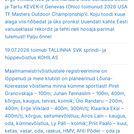
ja Tartu KEVEK-it Genevas (Ohio) toimunud 2026 USA
TF Masters Outdoor Championship’il. Koju toodi kuue
alaga viis hõbedat ja üks pronks! Uuendati kahte Eesti
vanuseklassi rekordit ja tehti neli hooaja parimat
tulemust! Palju õnne!
19.07.2026 toimub TALLINNA SVK sprindi- ja
hüppevõistlus KOHILAS
Maailmameistrivõistlustele registreerimine on
lõppenud ja meie klubist on planeerinud Lõuna-
Koereasse võistlema minna kümme sportlast! Piret
Granovskaja – 100m; Juhan Tennasilm – 100m, 400m,
kõrgus, kaugus, teivas, kolmik; Ülo Randaru – 200m,
400m; Erge Viiklaid – 400m, 300m/tj; Klaarika Eksi –
400m/tj, kõrgus, seitsmevõistlus; Airos Lain – kaugus,
oda, kümnevõistlus, Ly Päll – kolmik; Priit Paalo – kuul,
ketas, vasar, oda, raskus, HMV; Ahti Põder – oda ja