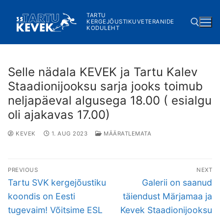
Skip
TARTU
to
KERGEJÕUSTIKUVETERANIDE
KODULEHT
content
Search for:
Selle nädala KEVEK ja Tartu Kalev
Staadionijooksu sarja jooks toimub
neljapäeval algusega 18.00 ( esialgu
oli ajakavas 17.00)
KEVEK
1. AUG 2023
MÄÄRATLEMATA
Navigeerimine
PREVIOUS
NEXT
Previous
Next
Tartu SVK kergejõustiku
Galerii on saanud
post:
post:
koondis on Eesti
täiendust Märjamaa ja
tugevaim! Võitsime ESL
Kevek Staadionijooksu