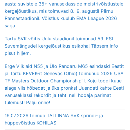
aasta suvistele 35+ vanuseklasside meistrivõistlustele
kergejõustikus, mis toimuvad 8.–9. augustil Pärnu
Rannastaadionil. Võistlus kuulub EMA League 2026
sarja.
Tartu SVK võitis Uulu staadionil toimunud 59. ESL
Suvemängudel kergejõustikus esikoha! Täpsem info
pisut hiljem.
Erge Viiklaid N55 ja Ülo Randaru M65 esindasid Eestit
ja Tartu KEVEK-it Genevas (Ohio) toimunud 2026 USA
TF Masters Outdoor Championship’il. Koju toodi kuue
alaga viis hõbedat ja üks pronks! Uuendati kahte Eesti
vanuseklassi rekordit ja tehti neli hooaja parimat
tulemust! Palju õnne!
19.07.2026 toimub TALLINNA SVK sprindi- ja
hüppevõistlus KOHILAS