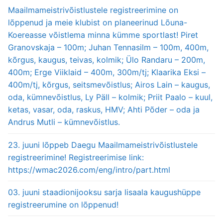
Maailmameistrivõistlustele registreerimine on
lõppenud ja meie klubist on planeerinud Lõuna-
Koereasse võistlema minna kümme sportlast! Piret
Granovskaja – 100m; Juhan Tennasilm – 100m, 400m,
kõrgus, kaugus, teivas, kolmik; Ülo Randaru – 200m,
400m; Erge Viiklaid – 400m, 300m/tj; Klaarika Eksi –
400m/tj, kõrgus, seitsmevõistlus; Airos Lain – kaugus,
oda, kümnevõistlus, Ly Päll – kolmik; Priit Paalo – kuul,
ketas, vasar, oda, raskus, HMV; Ahti Põder – oda ja
Andrus Mutli – kümnevõistlus.
23. juuni lõppeb Daegu Maailmameistrivõistlustele
registreerimine! Registreerimise link:
https://wmac2026.com/eng/intro/part.html
03. juuni staadionijooksu sarja lisaala kaugushüppe
registreerumine on lõppenud!