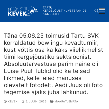
Skip
TARTU
to
KERGEJÕUSTIKUVETERANIDE
KODULEHT
content
Search for:
Täna 05.06.25 toimusid Tartu SVK
korraldatud bowlingu kevadturniir,
kust võttis osa ka kaks viieliikmelist
tiimi kergejõustiku sektsioonist.
Absoluutarvestuse parim naine oli
Luise Puu! Tublid olid ka teised
liikmed, kelle leiad manuses
olevatelt fotodelt. Aadi Juus oli foto
tegemise ajaks juba lahkunud.
KEVEK
5. JUUNI 2025
MÄÄRATLEMATA