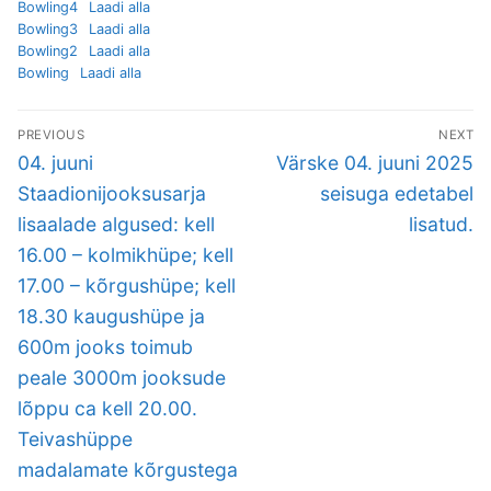
Bowling4
Laadi alla
Bowling3
Laadi alla
Bowling2
Laadi alla
Bowling
Laadi alla
Navigeerimine
PREVIOUS
NEXT
Previous
Next
04. juuni
Värske 04. juuni 2025
post:
post:
Staadionijooksusarja
seisuga edetabel
lisaalade algused: kell
lisatud.
16.00 – kolmikhüpe; kell
17.00 – kõrgushüpe; kell
18.30 kaugushüpe ja
600m jooks toimub
peale 3000m jooksude
lõppu ca kell 20.00.
Teivashüppe
madalamate kõrgustega