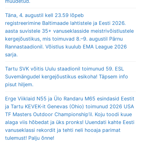
muudetud.
Täna, 4. augustil kell 23.59 lõpeb
registreerimine Baltimaade lahtistele ja Eesti 2026.
aasta suvistele 35+ vanuseklasside meistrivõistlustele
kergejõustikus, mis toimuvad 8.–9. augustil Pärnu
Rannastaadionil. Võistlus kuulub EMA League 2026
sarja.
Tartu SVK võitis Uulu staadionil toimunud 59. ESL
Suvemängudel kergejõustikus esikoha! Täpsem info
pisut hiljem.
Erge Viiklaid N55 ja Ülo Randaru M65 esindasid Eestit
ja Tartu KEVEK-it Genevas (Ohio) toimunud 2026 USA
TF Masters Outdoor Championship’il. Koju toodi kuue
alaga viis hõbedat ja üks pronks! Uuendati kahte Eesti
vanuseklassi rekordit ja tehti neli hooaja parimat
tulemust! Palju õnne!