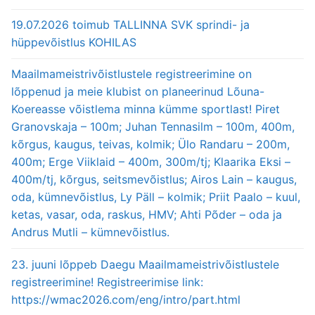
19.07.2026 toimub TALLINNA SVK sprindi- ja
hüppevõistlus KOHILAS
Maailmameistrivõistlustele registreerimine on
lõppenud ja meie klubist on planeerinud Lõuna-
Koereasse võistlema minna kümme sportlast! Piret
Granovskaja – 100m; Juhan Tennasilm – 100m, 400m,
kõrgus, kaugus, teivas, kolmik; Ülo Randaru – 200m,
400m; Erge Viiklaid – 400m, 300m/tj; Klaarika Eksi –
400m/tj, kõrgus, seitsmevõistlus; Airos Lain – kaugus,
oda, kümnevõistlus, Ly Päll – kolmik; Priit Paalo – kuul,
ketas, vasar, oda, raskus, HMV; Ahti Põder – oda ja
Andrus Mutli – kümnevõistlus.
23. juuni lõppeb Daegu Maailmameistrivõistlustele
registreerimine! Registreerimise link:
https://wmac2026.com/eng/intro/part.html