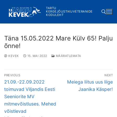
Skip
TARTU
to
KERGEJÕUSTIKUVETERANIDE
KODULEHT
content
Search for:
Täna 15.05.2022 Mare Külv 65! Palju
õnne!
KEVEK
15. MAI 2022
MÄÄRATLEMATA
Navigeerimine
PREVIOUS
NEXT
Previous
Next
21.09.-22.09.2022
Meiega liitus uus liige
post:
post:
toimuvad Viljandis Eesti
Jaanika Käsper!
Seeniorite MV
mitmevõistluses. Mehed
võistlevad