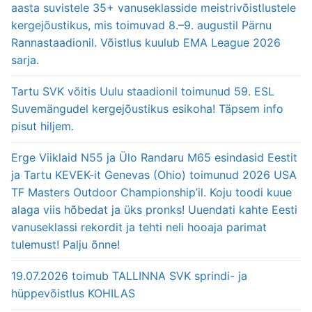
aasta suvistele 35+ vanuseklasside meistrivõistlustele
kergejõustikus, mis toimuvad 8.–9. augustil Pärnu
Rannastaadionil. Võistlus kuulub EMA League 2026
sarja.
Tartu SVK võitis Uulu staadionil toimunud 59. ESL
Suvemängudel kergejõustikus esikoha! Täpsem info
pisut hiljem.
Erge Viiklaid N55 ja Ülo Randaru M65 esindasid Eestit
ja Tartu KEVEK-it Genevas (Ohio) toimunud 2026 USA
TF Masters Outdoor Championship’il. Koju toodi kuue
alaga viis hõbedat ja üks pronks! Uuendati kahte Eesti
vanuseklassi rekordit ja tehti neli hooaja parimat
tulemust! Palju õnne!
19.07.2026 toimub TALLINNA SVK sprindi- ja
hüppevõistlus KOHILAS