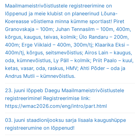
Maailmameistrivõistlustele registreerimine on
lõppenud ja meie klubist on planeerinud Lõuna-
Koereasse võistlema minna kümme sportlast! Piret
Granovskaja – 100m; Juhan Tennasilm – 100m, 400m,
kõrgus, kaugus, teivas, kolmik; Ülo Randaru – 200m,
400m; Erge Viiklaid – 400m, 300m/tj; Klaarika Eksi –
400m/tj, kõrgus, seitsmevõistlus; Airos Lain – kaugus,
oda, kümnevõistlus, Ly Päll – kolmik; Priit Paalo – kuul,
ketas, vasar, oda, raskus, HMV; Ahti Põder – oda ja
Andrus Mutli – kümnevõistlus.
23. juuni lõppeb Daegu Maailmameistrivõistlustele
registreerimine! Registreerimise link:
https://wmac2026.com/eng/intro/part.html
03. juuni staadionijooksu sarja lisaala kaugushüppe
registreerumine on lõppenud!