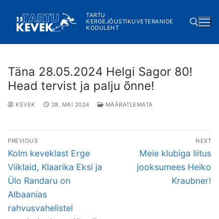
Skip
TARTU
to
KERGEJÕUSTIKUVETERANIDE
KODULEHT
content
Search for:
Täna 28.05.2024 Helgi Sagor 80!
Head tervist ja palju õnne!
KEVEK
28. MAI 2024
MÄÄRATLEMATA
Navigeerimine
PREVIOUS
NEXT
Previous
Next
Kolm keveklast Erge
Meie klubiga liitus
post:
post:
Viiklaid, Klaarika Eksi ja
jooksumees Heiko
Ülo Randaru on
Kraubner!
Albaanias
rahvusvahelistel