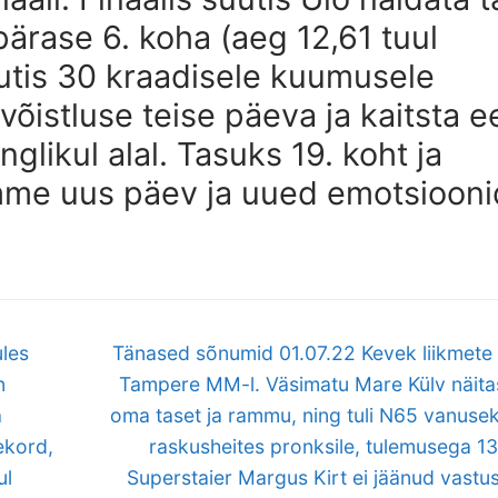
ärase 6. koha (aeg 12,61 tuul
uutis 30 kraadisele kuumusele
istluse teise päeva ja kaitsta ee
nglikul alal. Tasuks 19. koht ja
e uus päev ja uued emotsiooni
Next
ules
Tänased sõnumid 01.07.22 Kevek liikmete
post:
n
Tampere MM-l. Väsimatu Mare Külv näita
a
oma taset ja rammu, ning tuli N65 vanusek
ekord,
raskusheites pronksile, tulemusega 1
ul
Superstaier Margus Kirt ei jäänud vastus