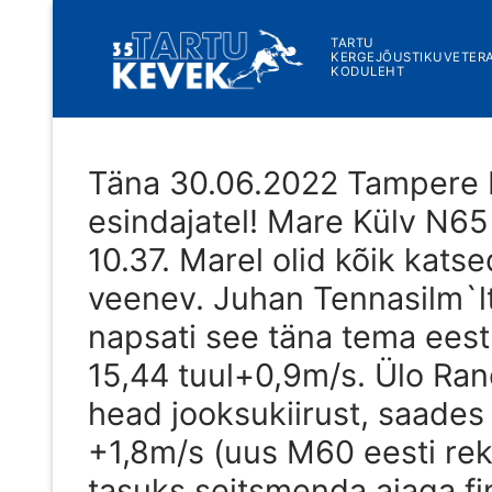
Skip
to
TARTU
KERGEJÕUSTIKUVETER
content
KODULEHT
Täna 30.06.2022 Tampere 
esindajatel! Mare Külv N6
10.37. Marel olid kõik katse
veenev. Juhan Tennasilm`lt
napsati see täna tema eest 
15,44 tuul+0,9m/s. Ülo Ra
head jooksukiirust, saades 
+1,8m/s (uus M60 eesti re
tasuks seitsmenda ajaga fin