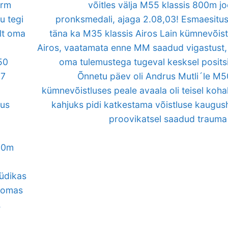
orm
võitles välja M55 klassis 800m j
u tegi
pronksmedali, ajaga 2.08,03! Esmaesitus
alt oma
täna ka M35 klassis Airos Lain kümnevõist
Airos, vaatamata enne MM saadud vigastust, 
50
oma tulemustega tugeval kesksel positsi
17
Õnnetu päev oli Andrus Mutli´le M5
kümnevõistluses peale avaala oli teisel kohal
bus
kahjuks pidi katkestama võistluse kaugu
proovikatsel saadud trauma 
800m
Südikas
l omas
.