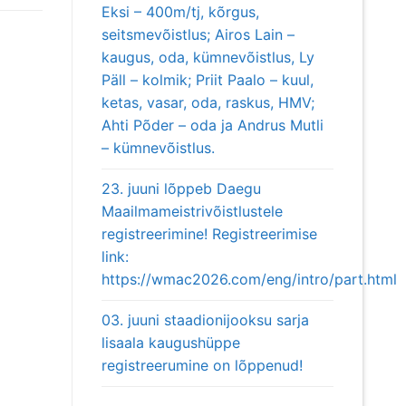
Eksi – 400m/tj, kõrgus,
seitsmevõistlus; Airos Lain –
kaugus, oda, kümnevõistlus, Ly
Päll – kolmik; Priit Paalo – kuul,
ketas, vasar, oda, raskus, HMV;
Ahti Põder – oda ja Andrus Mutli
– kümnevõistlus.
23. juuni lõppeb Daegu
Maailmameistrivõistlustele
registreerimine! Registreerimise
link:
https://wmac2026.com/eng/intro/part.html
03. juuni staadionijooksu sarja
lisaala kaugushüppe
registreerumine on lõppenud!