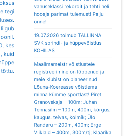
ooksus
vanuseklassi rekordit ja tehti neli
e tegi
hooaja parimat tulemust! Palju
luses.
õnne!
liigub
19.07.2026 toimub TALLINNA
oonil.
SVK sprindi- ja hüppevõistlus
0, kes
KOHILAS
, kuid
shüppe
Maailmameistrivõistlustele
tõttu.
registreerimine on lõppenud ja
meie klubist on planeerinud
Lõuna-Koereasse võistlema
minna kümme sportlast! Piret
Granovskaja – 100m; Juhan
Tennasilm – 100m, 400m, kõrgus,
kaugus, teivas, kolmik; Ülo
Randaru – 200m, 400m; Erge
Viiklaid – 400m, 300m/tj; Klaarika