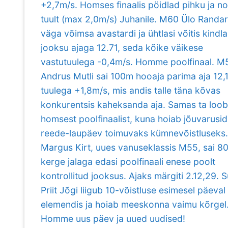
+2,7m/s. Homses finaalis pöidlad pihku ja n
tuult (max 2,0m/s) Juhanile. M60 Ülo Randar
väga võimsa avastardi ja ühtlasi võitis kindl
jooksu ajaga 12.71, seda kõike väikese
vastutuulega -0,4m/s. Homme poolfinaal. M
Andrus Mutli sai 100m hooaja parima aja 12,
tuulega +1,8m/s, mis andis talle täna kõvas
konkurentsis kaheksanda aja. Samas ta loo
homsest poolfinaalist, kuna hoiab jõuvarusid
reede-laupäev toimuvaks kümnevõistluseks.
Margus Kirt, uues vanuseklassis M55, sai 
kerge jalaga edasi poolfinaali enese poolt
kontrollitud jooksus. Ajaks märgiti 2.12,29. 
Priit Jõgi liigub 10-võistluse esimesel päeva
elemendis ja hoiab meeskonna vaimu kõrgel
Homme uus päev ja uued uudised!