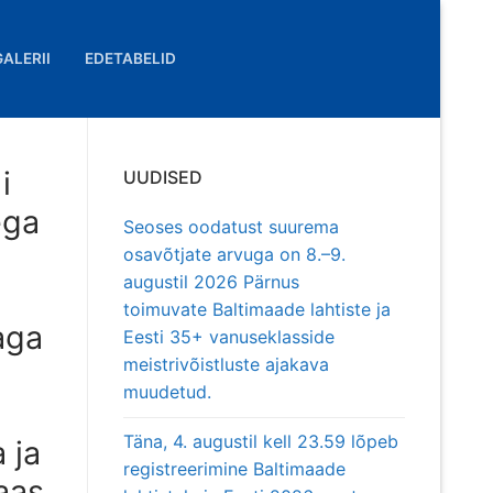
GALERII
EDETABELID
i
UUDISED
ega
Seoses oodatust suurema
osavõtjate arvuga on 8.–9.
augustil 2026 Pärnus
toimuvate Baltimaade lahtiste ja
aga
Eesti 35+ vanuseklasside
meistrivõistluste ajakava
muudetud.
Täna, 4. augustil kell 23.59 lõpeb
 ja
registreerimine Baltimaade
taas