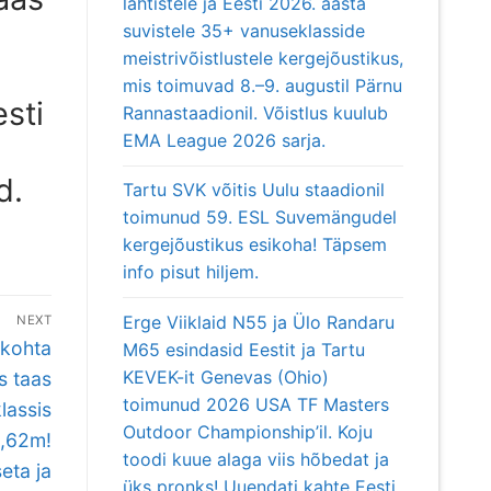
lahtistele ja Eesti 2026. aasta
suvistele 35+ vanuseklasside
meistrivõistlustele kergejõustikus,
mis toimuvad 8.–9. augustil Pärnu
sti
Rannastaadionil. Võistlus kuulub
EMA League 2026 sarja.
d.
Tartu SVK võitis Uulu staadionil
toimunud 59. ESL Suvemängudel
kergejõustikus esikoha! Täpsem
info pisut hiljem.
Erge Viiklaid N55 ja Ülo Randaru
NEXT
 kohta
M65 esindasid Eestit ja Tartu
KEVEK-it Genevas (Ohio)
s taas
toimunud 2026 USA TF Masters
lassis
Outdoor Championship’il. Koju
3,62m!
toodi kuue alaga viis hõbedat ja
eta ja
üks pronks! Uuendati kahte Eesti