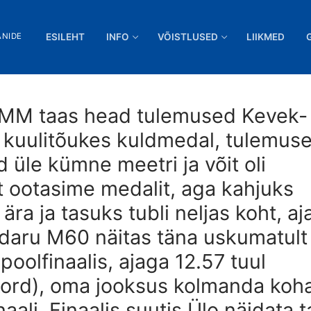
ANIDE
ESILEHT
INFO
VÕISTLUSED
LIIKMED
MM taas head tulemused Kevek- 
5 kuulitõukes kuldmedal, tulemus
d üle kümne meetri ja võit oli
 ootasime medalit, aga kahjuks
ära ja tasuks tubli neljas koht, aj
ndaru M60 näitas täna uskumatult
poolfinaalis, ajaga 12.57 tuul
kord), oma jooksus kolmanda koha
aali. Finaalis suutis Ülo näidata 