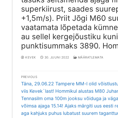
superkiirust, saades suurep
+1,5m/s). Priit Jõgi M60 s
vaatamata lõpetada kümnevõ
au sellel kergejõustiku kuni
punktisummaks 3890. Homm
KEVEK
30. JUUNI 2022
MÄÄRATLEMATA
Navigeerimine
PREVIOUS
Previous
Täna, 29.06.22 Tampere MM-l olid võistlust
post:
viis Kevek`last! Hommikul alustas M80 Juha
Tennasilm oma 100m jooksu võiduga ja väg
võimsa ajaga 15.14! Ajaks märgiti uus eesti r
aga kahjuks puhus lubatust suurem taganttu