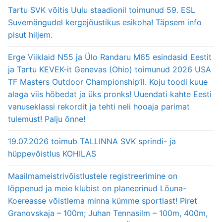
Tartu SVK võitis Uulu staadionil toimunud 59. ESL
Suvemängudel kergejõustikus esikoha! Täpsem info
pisut hiljem.
Erge Viiklaid N55 ja Ülo Randaru M65 esindasid Eestit
ja Tartu KEVEK-it Genevas (Ohio) toimunud 2026 USA
TF Masters Outdoor Championship’il. Koju toodi kuue
alaga viis hõbedat ja üks pronks! Uuendati kahte Eesti
vanuseklassi rekordit ja tehti neli hooaja parimat
tulemust! Palju õnne!
19.07.2026 toimub TALLINNA SVK sprindi- ja
hüppevõistlus KOHILAS
Maailmameistrivõistlustele registreerimine on
lõppenud ja meie klubist on planeerinud Lõuna-
Koereasse võistlema minna kümme sportlast! Piret
Granovskaja – 100m; Juhan Tennasilm – 100m, 400m,