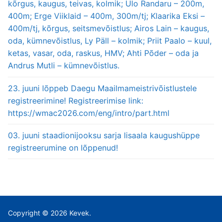
kõrgus, kaugus, teivas, kolmik; Ülo Randaru – 200m,
400m; Erge Viiklaid – 400m, 300m/tj; Klaarika Eksi –
400m/tj, kõrgus, seitsmevõistlus; Airos Lain – kaugus,
oda, kümnevõistlus, Ly Päll – kolmik; Priit Paalo – kuul,
ketas, vasar, oda, raskus, HMV; Ahti Põder – oda ja
Andrus Mutli – kümnevõistlus.
23. juuni lõppeb Daegu Maailmameistrivõistlustele
registreerimine! Registreerimise link:
https://wmac2026.com/eng/intro/part.html
03. juuni staadionijooksu sarja lisaala kaugushüppe
registreerumine on lõppenud!
Copyright © 2026 Kevek.