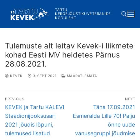
Skip
TARTU
to
KERGEJÕUSTIKUVETERANIDE
KODULEHT
content
Search for:
Tulemuste alt leitav Kevek-i liikmete
kohad Eesti MV heidetes Pärnus
28.08.2021.
KEVEK
3. SEPT 2021
MÄÄRATLEMATA
Navigeerimine
PREVIOUS
NEXT
Previous
Next
KEVEK ja Tartu KALEVI
Täna 17.09.2021
post:
post:
Staadionijooksusari
Esmeralda Lille 70! Palju
2021 jõudis lõpuni,
õnne uude
tulemused lisatud.
vanusegruppi jõudmise