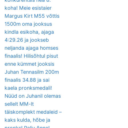
koha! Meie esistaier
Margus Kirt M55 võttis
1500m oma jooksus
kindla esikoha, ajaga
4:29.26 ja jookseb
neljanda ajaga homses
finaalis! Hilisõhtul pisut
enne kümmet jooksis
Juhan Tennasilm 200m
finaalis 34.88 ja sai
kaela pronksmedali!
Nüüd on Juhanil olemas
sellelt MM-lt
täiskomplekt medaleid –
kaks kulda, hõbe ja
pronks! Palju õnne!