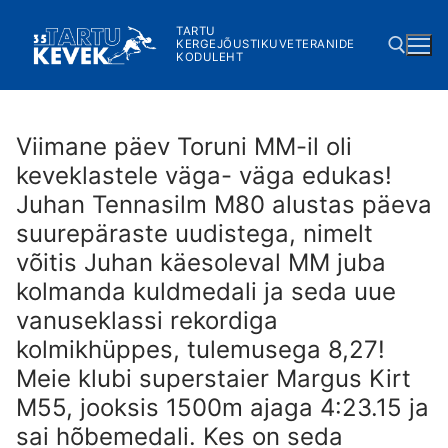
Skip
TARTU
to
KERGEJÕUSTIKUVETERANIDE
KODULEHT
content
Search for:
Viimane päev Toruni MM-il oli
keveklastele väga- väga edukas!
Juhan Tennasilm M80 alustas päeva
suurepäraste uudistega, nimelt
võitis Juhan käesoleval MM juba
kolmanda kuldmedali ja seda uue
vanuseklassi rekordiga
kolmikhüppes, tulemusega 8,27!
Meie klubi superstaier Margus Kirt
M55, jooksis 1500m ajaga 4:23.15 ja
sai hõbemedali. Kes on seda