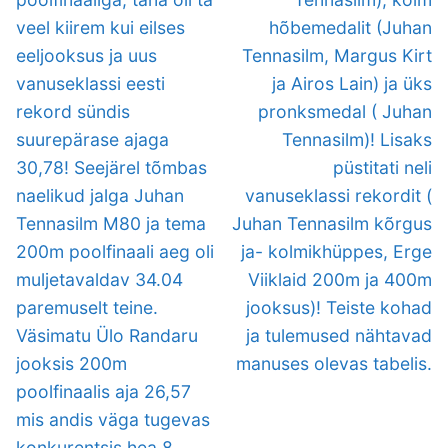
veel kiirem kui eilses
hõbemedalit (Juhan
eeljooksus ja uus
Tennasilm, Margus Kirt
vanuseklassi eesti
ja Airos Lain) ja üks
rekord sündis
pronksmedal ( Juhan
suurepärase ajaga
Tennasilm)! Lisaks
30,78! Seejärel tõmbas
püstitati neli
naelikud jalga Juhan
vanuseklassi rekordit (
Tennasilm M80 ja tema
Juhan Tennasilm kõrgus
200m poolfinaali aeg oli
ja- kolmikhüppes, Erge
muljetavaldav 34.04
Viiklaid 200m ja 400m
paremuselt teine.
jooksus)! Teiste kohad
Väsimatu Ülo Randaru
ja tulemused nähtavad
jooksis 200m
manuses olevas tabelis.
poolfinaalis aja 26,57
mis andis väga tugevas
konkurentsis hea 8.