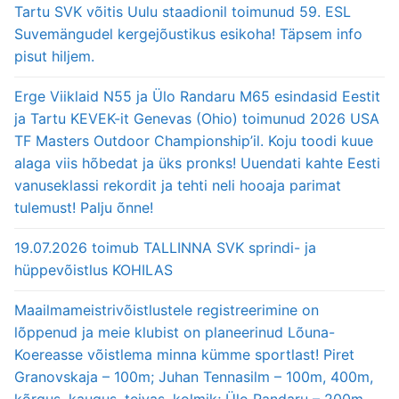
Tartu SVK võitis Uulu staadionil toimunud 59. ESL
Suvemängudel kergejõustikus esikoha! Täpsem info
pisut hiljem.
Erge Viiklaid N55 ja Ülo Randaru M65 esindasid Eestit
ja Tartu KEVEK-it Genevas (Ohio) toimunud 2026 USA
TF Masters Outdoor Championship’il. Koju toodi kuue
alaga viis hõbedat ja üks pronks! Uuendati kahte Eesti
vanuseklassi rekordit ja tehti neli hooaja parimat
tulemust! Palju õnne!
19.07.2026 toimub TALLINNA SVK sprindi- ja
hüppevõistlus KOHILAS
Maailmameistrivõistlustele registreerimine on
lõppenud ja meie klubist on planeerinud Lõuna-
Koereasse võistlema minna kümme sportlast! Piret
Granovskaja – 100m; Juhan Tennasilm – 100m, 400m,