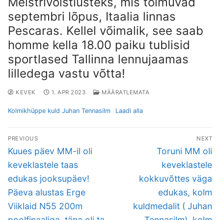
Meistrivõistlusteks, mis toimuvad
septembri lõpus, Itaalia linnas
Pescaras. Kellel võimalik, see saab
homme kella 18.00 paiku tublisid
sportlased Tallinna lennujaamas
lilledega vastu võtta!
KEVEK
1. APR 2023
MÄÄRATLEMATA
Kolmikhüppe kuld Juhan Tennasilm
Laadi alla
Navigeerimine
PREVIOUS
NEXT
Previous
Next
Kuues päev MM-il oli
Toruni MM oli
post:
post:
keveklastele taas
keveklastele
edukas jooksupäev!
kokkuvõttes väga
Päeva alustas Erge
edukas, kolm
Viiklaid N55 200m
kuldmedalit ( Juhan
poolfinaaliga, täna oli ta
Tennasilm), kolm