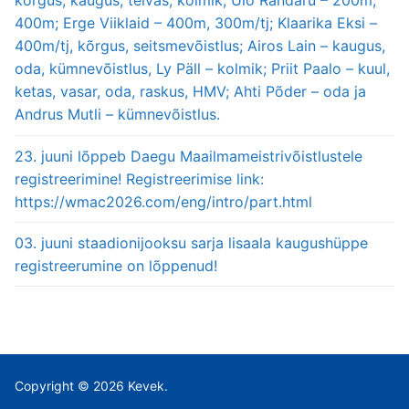
kõrgus, kaugus, teivas, kolmik; Ülo Randaru – 200m,
400m; Erge Viiklaid – 400m, 300m/tj; Klaarika Eksi –
400m/tj, kõrgus, seitsmevõistlus; Airos Lain – kaugus,
oda, kümnevõistlus, Ly Päll – kolmik; Priit Paalo – kuul,
ketas, vasar, oda, raskus, HMV; Ahti Põder – oda ja
Andrus Mutli – kümnevõistlus.
23. juuni lõppeb Daegu Maailmameistrivõistlustele
registreerimine! Registreerimise link:
https://wmac2026.com/eng/intro/part.html
03. juuni staadionijooksu sarja lisaala kaugushüppe
registreerumine on lõppenud!
Copyright © 2026 Kevek.