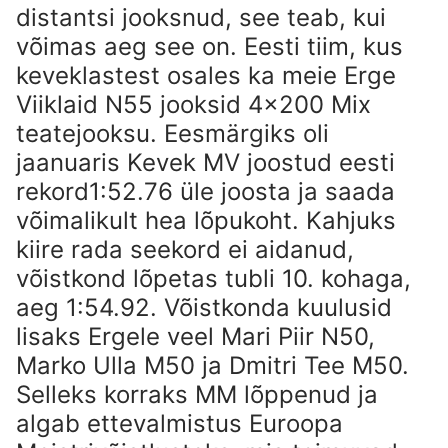
distantsi jooksnud, see teab, kui
võimas aeg see on. Eesti tiim, kus
keveklastest osales ka meie Erge
Viiklaid N55 jooksid 4×200 Mix
teatejooksu. Eesmärgiks oli
jaanuaris Kevek MV joostud eesti
rekord1:52.76 üle joosta ja saada
võimalikult hea lõpukoht. Kahjuks
kiire rada seekord ei aidanud,
võistkond lõpetas tubli 10. kohaga,
aeg 1:54.92. Võistkonda kuulusid
lisaks Ergele veel Mari Piir N50,
Marko Ulla M50 ja Dmitri Tee M50.
Selleks korraks MM lõppenud ja
algab ettevalmistus Euroopa