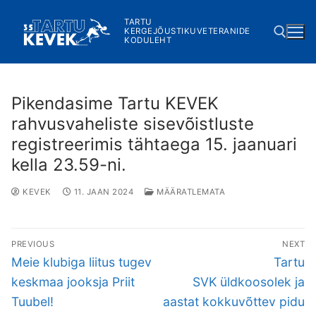
Skip
TARTU
to
KERGEJÕUSTIKUVETERANIDE
KODULEHT
content
Search for:
Pikendasime Tartu KEVEK
rahvusvaheliste sisevõistluste
registreerimis tähtaega 15. jaanuari
kella 23.59-ni.
KEVEK
11. JAAN 2024
MÄÄRATLEMATA
Navigeerimine
PREVIOUS
NEXT
Previous
Next
Meie klubiga liitus tugev
Tartu
post:
post:
keskmaa jooksja Priit
SVK üldkoosolek ja
Tuubel!
aastat kokkuvõttev pidu