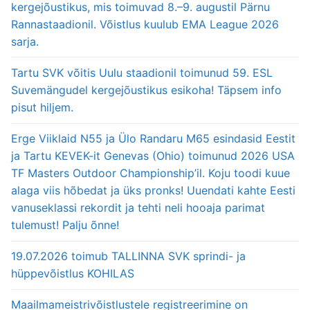
kergejõustikus, mis toimuvad 8.–9. augustil Pärnu
Rannastaadionil. Võistlus kuulub EMA League 2026
sarja.
Tartu SVK võitis Uulu staadionil toimunud 59. ESL
Suvemängudel kergejõustikus esikoha! Täpsem info
pisut hiljem.
Erge Viiklaid N55 ja Ülo Randaru M65 esindasid Eestit
ja Tartu KEVEK-it Genevas (Ohio) toimunud 2026 USA
TF Masters Outdoor Championship’il. Koju toodi kuue
alaga viis hõbedat ja üks pronks! Uuendati kahte Eesti
vanuseklassi rekordit ja tehti neli hooaja parimat
tulemust! Palju õnne!
19.07.2026 toimub TALLINNA SVK sprindi- ja
hüppevõistlus KOHILAS
Maailmameistrivõistlustele registreerimine on