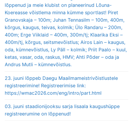
lõppenud ja meie klubist on planeerinud Lõuna-
Koereasse võistlema minna kümme sportlast! Piret
Granovskaja – 100m; Juhan Tennasilm – 100m, 400m,
kõrgus, kaugus, teivas, kolmik; Ülo Randaru – 200m,
400m; Erge Viiklaid – 400m, 300m/tj; Klaarika Eksi –
400m/tj, kõrgus, seitsmevõistlus; Airos Lain – kaugus,
oda, kümnevõistlus, Ly Päll – kolmik; Priit Paalo – kuul,
ketas, vasar, oda, raskus, HMV; Ahti Põder – oda ja
Andrus Mutli – kümnevõistlus.
23. juuni lõppeb Daegu Maailmameistrivõistlustele
registreerimine! Registreerimise link:
https://wmac2026.com/eng/intro/part.html
03. juuni staadionijooksu sarja lisaala kaugushüppe
registreerumine on lõppenud!